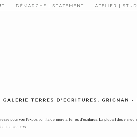
UT
DÉMARCHE | STATEMENT
ATELIER | STU
A GALERIE TERRES D'ECRITURES, GRIGNAN 
esse pour voir l'exposition, la dernière à Terres d'Ecritures. La plupart des visiteu
i et mes encres.