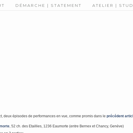
UT
DÉMARCHE | STATEMENT
ATELIER | STU
rect, deux épisodes de performances en vue, comme promis dans le
précédent artic
morte
, 52 ch. des Etaillies, 1236 Eaumorte (entre Bernex et Chancy, Genève)