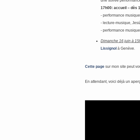
une soirée performance
17h00: accueil – dès 
- performance musique-
- lecture-musique, Jes
-
performance musique-p
Dimanche 16 juin à 15
Lissignol
à Genève.
Cette page
sur mon site peut vo
En attendant, voici déjà un ape