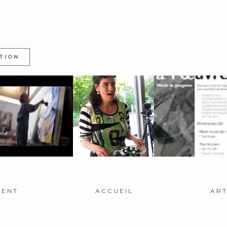
TION
DIALOGUES ET
A L'ŒUVRE, TRAVAIL 
PERFORMANCES
CONVERSATIONS
SITU, EXPOSIT...
CENT
ACCUEIL
ART