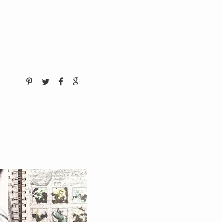
BRÈVES D'ATELIER,
..
PETITES DIGRESSI...