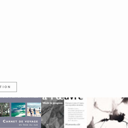
TION
ARNET DE VOYAGE EN
A L'ŒUVRE, TRAVAIL IN
ATELIERS PORTES
INDE DU SUD, L'...
SITU, EXPOSIT...
OUVERTES GENÈVE, 21.